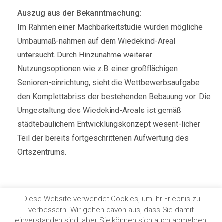
Auszug aus der Bekanntmachung:
Im Rahmen einer Machbarkeitstudie wurden mögliche
Umbaumaß-nahmen auf dem Wiedekind-Areal
untersucht. Durch Hinzunahme weiterer
Nutzungsoptionen wie z.B. einer großflächigen
Senioren-einrichtung, sieht die Wettbewerbsaufgabe
den Komplettabriss der bestehenden Bebauung vor. Die
Umgestaltung des Wiedekind-Areals ist gemäß
städtebaulichem Entwicklungskonzept wesent-licher
Teil der bereits fortgeschrittenen Aufwertung des
Ortszentrums.
Diese Website verwendet Cookies, um Ihr Erlebnis zu
verbessern. Wir gehen davon aus, dass Sie damit
COPYRIGHT © 2022. HOLL | WIEDEN | PARTNERSCHAFT
einverstanden sind, aber Sie können sich auch abmelden,