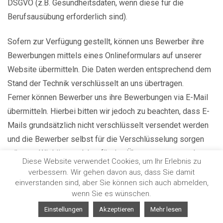
DSGVO (z.B. Gesundheitsdaten, wenn diese für die
Berufsausübung erforderlich sind).
Sofern zur Verfügung gestellt, können uns Bewerber ihre
Bewerbungen mittels eines Onlineformulars auf unserer
Website übermitteln. Die Daten werden entsprechend dem
Stand der Technik verschlüsselt an uns übertragen.
Ferner können Bewerber uns ihre Bewerbungen via E-Mail
übermitteln. Hierbei bitten wir jedoch zu beachten, dass E-
Mails grundsätzlich nicht verschlüsselt versendet werden
und die Bewerber selbst für die Verschlüsselung sorgen
müssen. Wir können daher für den Übertragungsweg der
Diese Website verwendet Cookies, um Ihr Erlebnis zu
Bewerbung zwischen dem Absender und dem Empfang auf
verbessern. Wir gehen davon aus, dass Sie damit
unserem Server keine Verantwortung übernehmen und
einverstanden sind, aber Sie können sich auch abmelden,
wenn Sie es wünschen.
empfehlen daher eher ein Online-Formular oder den
postalischen Versand zu nutzen. Denn statt der Bewerbung
Einstellungen
Akzeptieren
Mehr lesen
über das Online-Formular und E-Mail, steht den Bewerbern